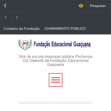
Contatos da Fundação
CHAMAMENTO PÚBLICO
N. 001/2026-EDITAL DE
CREDENCIAMENTO DE
RÁDIOS E JORNAIS
AVISO DE DISPENSA DE
IMPRESSOS
LICITAÇÃO - DISPENSA DE
LICITAÇÃO Nº 53/2026-
PROCESSO
ADMINISTRATIVO Nº
Site da escola municipal pública Professor
165/2026
Cid Chiarellli da Fundação Educacional
Guaçuana