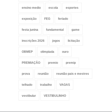
ensino medio
escola
esportes
exposição
FEG
feriado
festa junina
fundamental
game
inscrições 2026
jogos
licitação
OBMEP
olimpiada
ouro
PREMIAÇÃO
premio
premip
prova
reunião
reunião pais e mestres
telhado
trabalho
VAGAS
vestibular
VESTIBULINHO