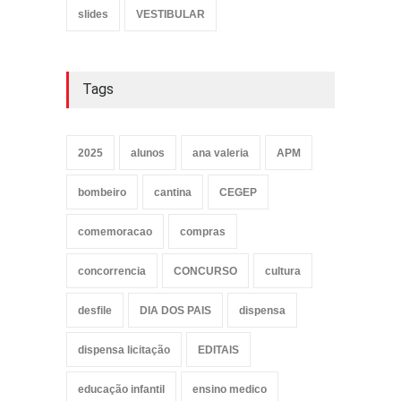
slides
VESTIBULAR
Tags
2025
alunos
ana valeria
APM
bombeiro
cantina
CEGEP
comemoracao
compras
concorrencia
CONCURSO
cultura
desfile
DIA DOS PAIS
dispensa
dispensa licitação
EDITAIS
educação infantil
ensino medico