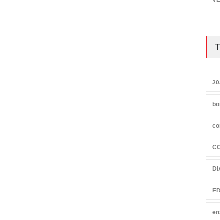
VE
T
20
bo
co
C
DI
ED
en