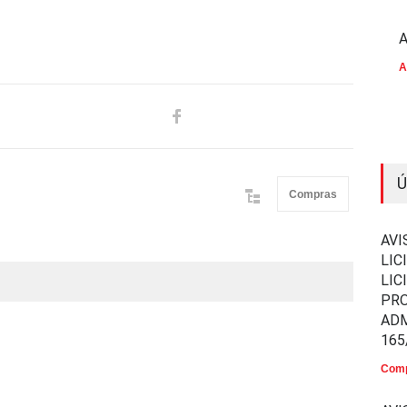
A
A
Ú
Compras
AVI
LIC
LIC
PR
ADM
165
Comp