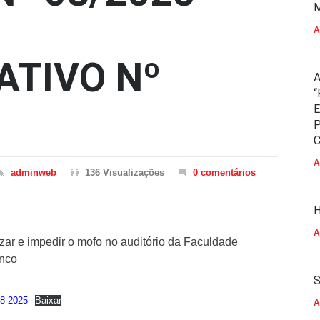
M
A
ATIVO Nº
A
“
E
P
C
A
adminweb
136 Visualizações
0 comentários
H
A
izar e impedir o mofo no auditório da Faculdade
anco
S
8 2025
Baixar
A