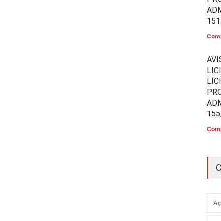
ADM
151
Comp
AVI
LIC
LIC
PR
ADM
155
Comp
C
Aç