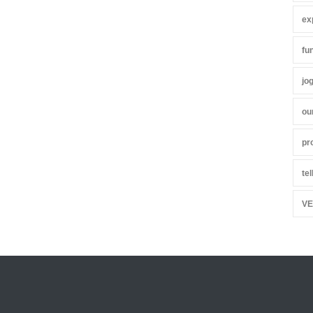
ex
fu
jo
ou
pr
te
VE