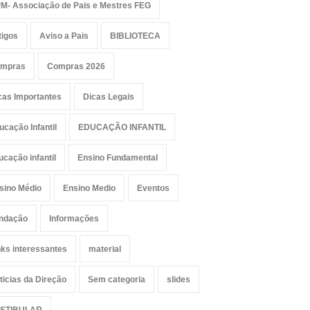
M- Associação de Pais e Mestres FEG
tigos
Aviso a Pais
BIBLIOTECA
mpras
Compras 2026
cas Importantes
Dicas Legais
ucação Infantil
EDUCAÇÃO INFANTIL
ucação infantil
Ensino Fundamental
sino Médio
Ensino Medio
Eventos
ndação
Informações
nks interessantes
material
ticias da Direção
Sem categoria
slides