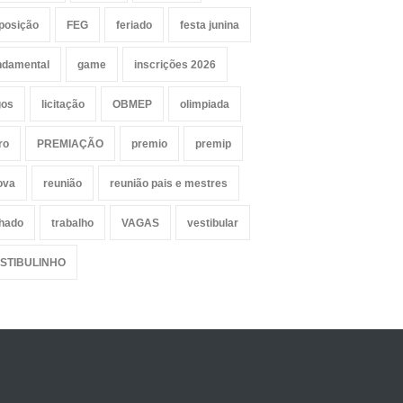
posição
FEG
feriado
festa junina
ndamental
game
inscrições 2026
gos
licitação
OBMEP
olimpiada
ro
PREMIAÇÃO
premio
premip
ova
reunião
reunião pais e mestres
lhado
trabalho
VAGAS
vestibular
STIBULINHO