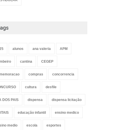
STIBULAR
ags
25
alunos
ana valeria
APM
mbeiro
cantina
CEGEP
memoracao
compras
concorrencia
ONCURSO
cultura
desfile
A DOS PAIS
dispensa
dispensa licitação
ITAIS
educação infantil
ensino medico
sino medio
escola
esportes