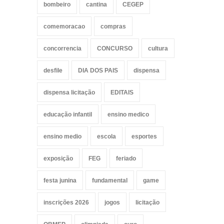
bombeiro
cantina
CEGEP
comemoracao
compras
concorrencia
CONCURSO
cultura
desfile
DIA DOS PAIS
dispensa
dispensa licitação
EDITAIS
educação infantil
ensino medico
ensino medio
escola
esportes
exposição
FEG
feriado
festa junina
fundamental
game
inscrições 2026
jogos
licitação