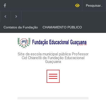
Contatos da Fundação
CHAMAMENTO PÚBLICO
N. 001/2026-EDITAL DE
CREDENCIAMENTO DE
RÁDIOS E JORNAIS
AVISO DE DISPENSA DE
IMPRESSOS
LICITAÇÃO - DISPENSA DE
LICITAÇÃO Nº 53/2026-
PROCESSO
ADMINISTRATIVO Nº
Site da escola municipal pública Professor
165/2026
Cid Chiarellli da Fundação Educacional
Guaçuana