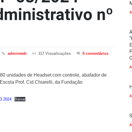
M
ministrativo nº
A
A
“
E
P
adminweb
117 Visualizações
0 comentários
C
A
 80 unidades de Headset com controle, abafador de
Escola Prof. Cid Chiarelli, da Fundação
H
A
3.2024
Baixar
S
A