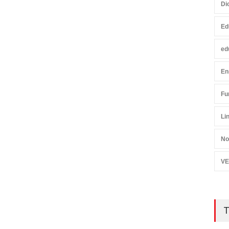
Di
Ed
ed
En
Fu
Li
No
VE
T