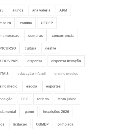
25
alunos
ana valeria
APM
mbeiro
cantina
CEGEP
memoracao
compras
concorrencia
ONCURSO
cultura
desfile
A DOS PAIS
dispensa
dispensa licitação
ITAIS
educação infantil
ensino medico
sino medio
escola
esportes
posição
FEG
feriado
festa junina
ndamental
game
inscrições 2026
gos
licitação
OBMEP
olimpiada