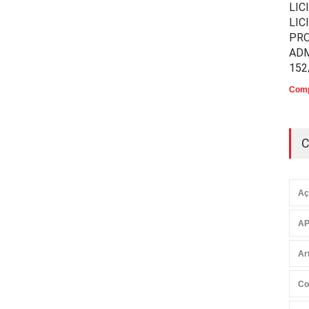
LIC
LIC
PR
ADM
152
Comp
C
Aç
AP
Ar
Co