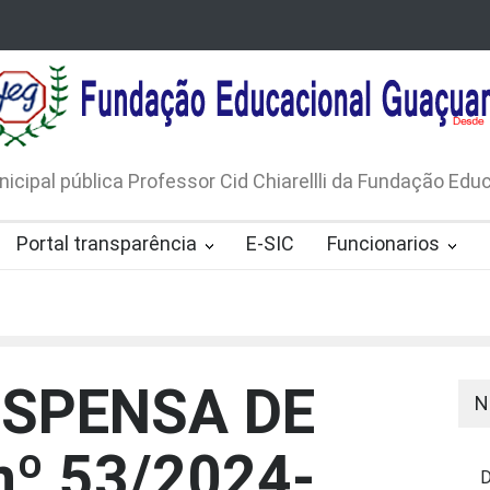
LICO N. 001/2026-EDITAL DE
AVISO DE DISPENSA D
 DE RÁDIOS E JORNAIS IMPRESSOS
LICITAÇÃO Nº 53/20
165/2026
nicipal pública Professor Cid Chiarellli da Fundação Ed
Portal transparência
E-SIC
Funcionarios
ISPENSA DE
N
nº 53/2024-
D