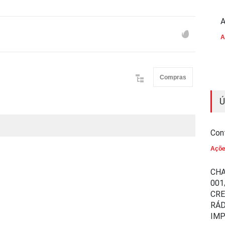
A
A
Compras
Ú
Con
Açõ
CHA
001
CR
RÁD
IM