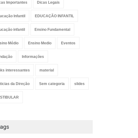
cas Importantes
Dicas Legais
ucação Infantil
EDUCAÇÃO INFANTIL
ucação infantil
Ensino Fundamental
sino Médio
Ensino Medio
Eventos
ndação
Informações
nks interessantes
material
ticias da Direção
Sem categoria
slides
STIBULAR
ags