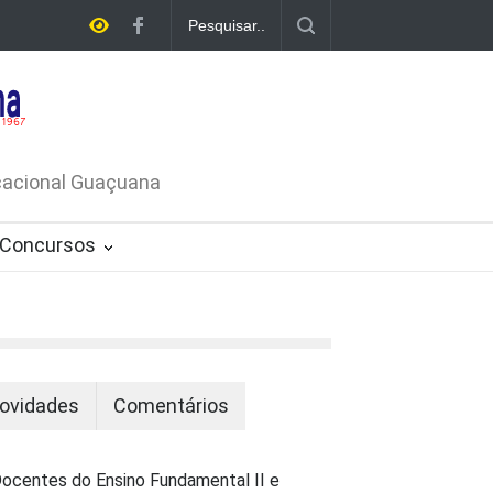
E LICITAÇÃO - DISPENSA DE
26-PROCESSO ADMINISTRATIVO Nº
ucacional Guaçuana
Concursos
ovidades
Comentários
ocentes do Ensino Fundamental II e