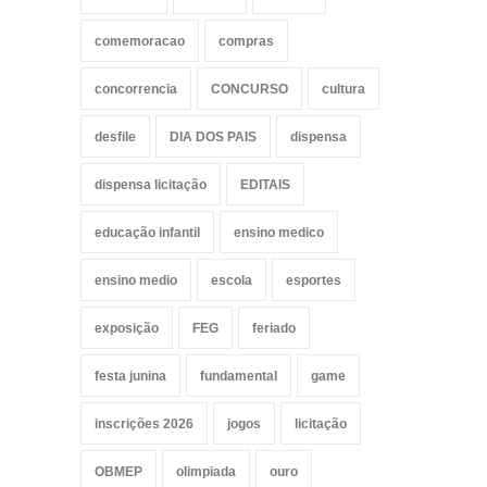
comemoracao
compras
concorrencia
CONCURSO
cultura
desfile
DIA DOS PAIS
dispensa
dispensa licitação
EDITAIS
educação infantil
ensino medico
ensino medio
escola
esportes
exposição
FEG
feriado
festa junina
fundamental
game
inscrições 2026
jogos
licitação
OBMEP
olimpiada
ouro