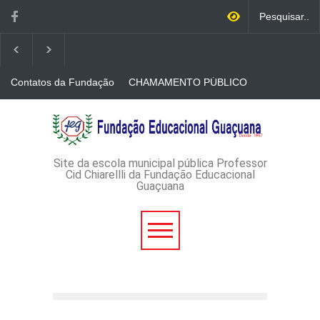
Contatos da Fundação
CHAMAMENTO PÚBLICO
N. 001/2026-EDITAL DE
CREDENCIAMENTO DE
RÁDIOS E JORNAIS
AVISO DE DISPENSA DE
IMPRESSOS
LICITAÇÃO - DISPENSA DE
LICITAÇÃO Nº 53/2026-
PROCESSO
ADMINISTRATIVO Nº
Site da escola municipal pública Professor
165/2026
Cid Chiarellli da Fundação Educacional
Guaçuana