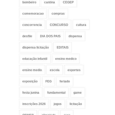
bombeiro
cantina
CEGEP
comemoracao
compras
concorrencia
CONCURSO
cultura
desfile
DIA DOS PAIS
dispensa
dispensa licitação
EDITAIS
educação infantil
ensino medico
ensino medio
escola
esportes
exposição
FEG
feriado
festa junina
fundamental
game
inscrições 2026
jogos
licitação