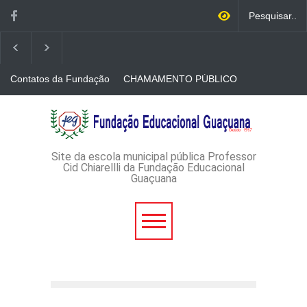
Contatos da Fundação
CHAMAMENTO PÚBLICO
N. 001/2026-EDITAL DE
CREDENCIAMENTO DE
RÁDIOS E JORNAIS
AVISO DE DISPENSA DE
IMPRESSOS
LICITAÇÃO - DISPENSA DE
LICITAÇÃO Nº 53/2026-
PROCESSO
ADMINISTRATIVO Nº
Site da escola municipal pública Professor
165/2026
Cid Chiarellli da Fundação Educacional
Guaçuana