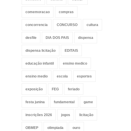
comemoracao
compras
concorrencia
CONCURSO
cultura
desfile
DIA DOS PAIS
dispensa
dispensa licitação
EDITAIS
educação infantil
ensino medico
ensino medio
escola
esportes
exposição
FEG
feriado
festa junina
fundamental
game
inscrições 2026
jogos
licitação
OBMEP
olimpiada
ouro