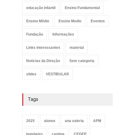
educação infantil
Ensino Fundamental
Ensino Médio
Ensino Medio
Eventos
Fundação
Informações
Links interessantes
material
Noticias da Direção
Sem categoria
slides
VESTIBULAR
Tags
2025
alunos
ana valeria
APM
bombeiro
cantina
CEGEP