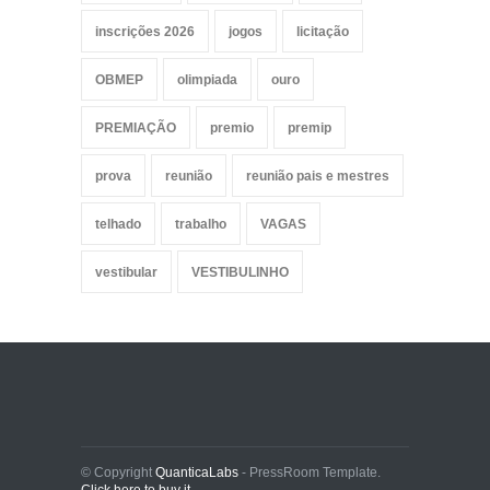
inscrições 2026
jogos
licitação
OBMEP
olimpiada
ouro
PREMIAÇÃO
premio
premip
prova
reunião
reunião pais e mestres
telhado
trabalho
VAGAS
vestibular
VESTIBULINHO
© Copyright
QuanticaLabs
- PressRoom Template.