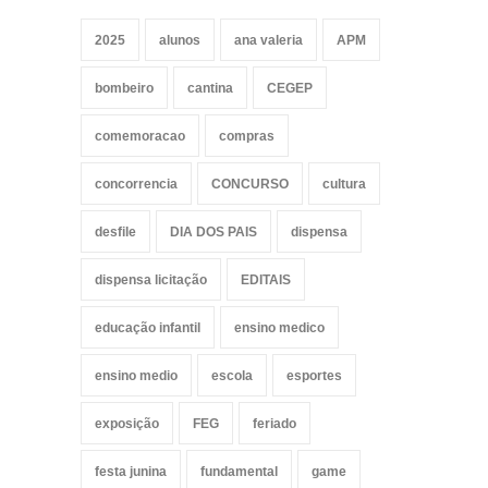
2025
alunos
ana valeria
APM
bombeiro
cantina
CEGEP
comemoracao
compras
concorrencia
CONCURSO
cultura
desfile
DIA DOS PAIS
dispensa
dispensa licitação
EDITAIS
educação infantil
ensino medico
ensino medio
escola
esportes
exposição
FEG
feriado
festa junina
fundamental
game