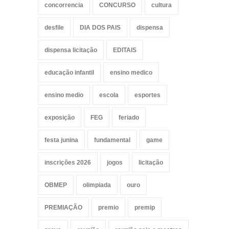
concorrencia
CONCURSO
cultura
desfile
DIA DOS PAIS
dispensa
dispensa licitação
EDITAIS
educação infantil
ensino medico
ensino medio
escola
esportes
exposição
FEG
feriado
festa junina
fundamental
game
inscrições 2026
jogos
licitação
OBMEP
olimpiada
ouro
PREMIAÇÃO
premio
premip