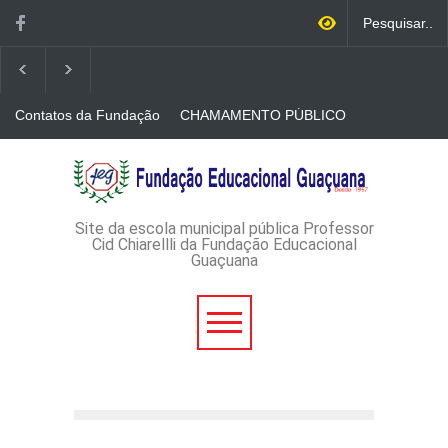
Contatos da Fundação
CHAMAMENTO PÚBLICO
N. 001/2026-EDITAL DE
CREDENCIAMENTO DE
RÁDIOS E JORNAIS
AVISO DE DISPENSA DE
IMPRESSOS
LICITAÇÃO - DISPENSA DE
LICITAÇÃO Nº 53/2026-
PROCESSO
ADMINISTRATIVO Nº
Site da escola municipal pública Professor
165/2026
Cid Chiarellli da Fundação Educacional
Guaçuana