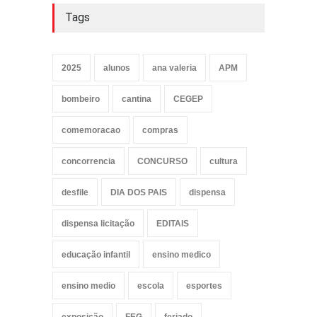
Tags
2025
alunos
ana valeria
APM
bombeiro
cantina
CEGEP
comemoracao
compras
concorrencia
CONCURSO
cultura
desfile
DIA DOS PAIS
dispensa
dispensa licitação
EDITAIS
educação infantil
ensino medico
ensino medio
escola
esportes