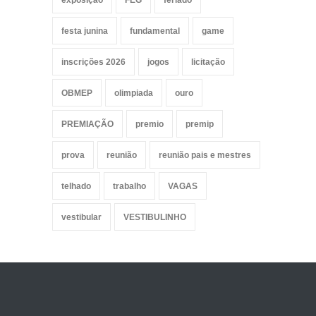
exposição
FEG
feriado
festa junina
fundamental
game
inscrições 2026
jogos
licitação
OBMEP
olimpiada
ouro
PREMIAÇÃO
premio
premip
prova
reunião
reunião pais e mestres
telhado
trabalho
VAGAS
vestibular
VESTIBULINHO