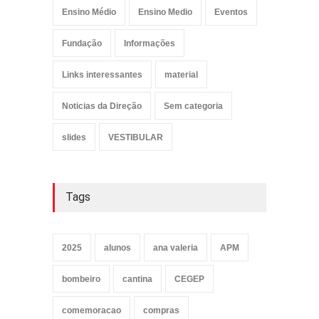
Ensino Médio
Ensino Medio
Eventos
Fundação
Informações
Links interessantes
material
Noticias da Direção
Sem categoria
slides
VESTIBULAR
Tags
2025
alunos
ana valeria
APM
bombeiro
cantina
CEGEP
comemoracao
compras