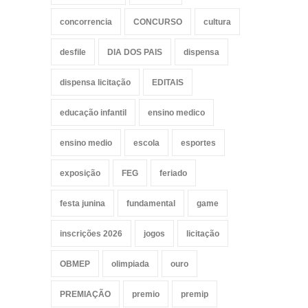
concorrencia
CONCURSO
cultura
desfile
DIA DOS PAIS
dispensa
dispensa licitação
EDITAIS
educação infantil
ensino medico
ensino medio
escola
esportes
exposição
FEG
feriado
festa junina
fundamental
game
inscrições 2026
jogos
licitação
OBMEP
olimpiada
ouro
PREMIAÇÃO
premio
premip