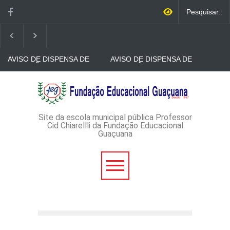
AVISO DE DISPENSA DE
AVISO DE DISPENSA DE
LICITAÇÃO - DISPENSA DE
LICITAÇÃO - DISPENSA DE
LICITAÇÃO Nº 53/2026-
LICITAÇÃO Nº 52/2026-
PROCESSO
PROCESSO
AVISO DE DISPENSA DE
ADMINISTRATIVO Nº
ADMINISTRATIVO Nº
LICITAÇÃO - DISPENSA DE
165/2026
149/2026
LICITAÇÃO Nº 51/2026 -
PROCESSO
ADMINISTRATIVO Nº
Site da escola municipal pública Professor
152/2026
Cid Chiarellli da Fundação Educacional
Guaçuana