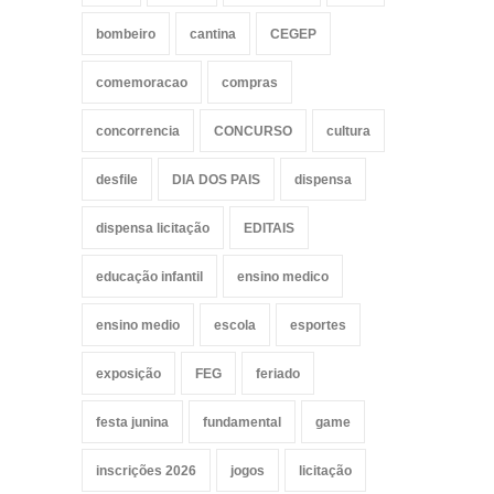
bombeiro
cantina
CEGEP
comemoracao
compras
concorrencia
CONCURSO
cultura
desfile
DIA DOS PAIS
dispensa
dispensa licitação
EDITAIS
educação infantil
ensino medico
ensino medio
escola
esportes
exposição
FEG
feriado
festa junina
fundamental
game
inscrições 2026
jogos
licitação