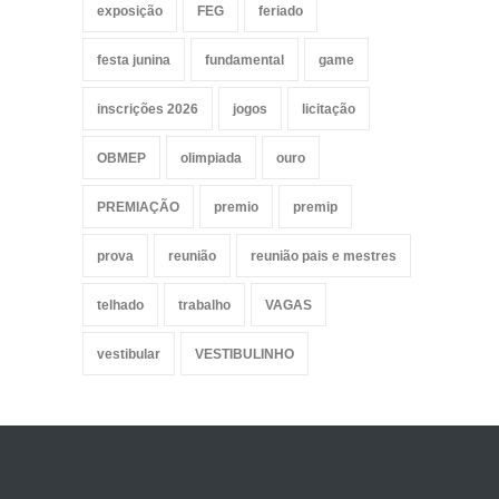
exposição
FEG
feriado
festa junina
fundamental
game
inscrições 2026
jogos
licitação
OBMEP
olimpiada
ouro
PREMIAÇÃO
premio
premip
prova
reunião
reunião pais e mestres
telhado
trabalho
VAGAS
vestibular
VESTIBULINHO