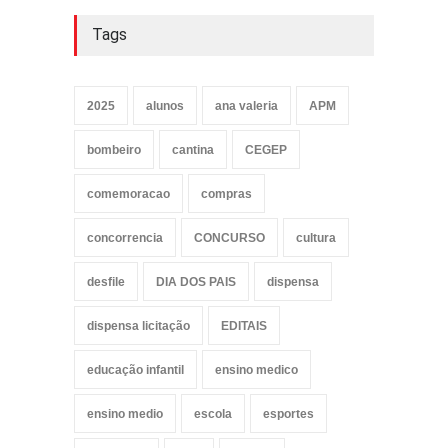
Tags
2025
alunos
ana valeria
APM
bombeiro
cantina
CEGEP
comemoracao
compras
concorrencia
CONCURSO
cultura
desfile
DIA DOS PAIS
dispensa
dispensa licitação
EDITAIS
educação infantil
ensino medico
ensino medio
escola
esportes