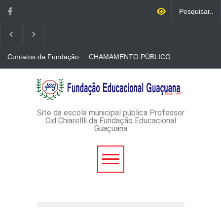
Contatos da Fundação
CHAMAMENTO PÚBLICO
N. 001/2026-EDITAL DE
CREDENCIAMENTO DE
RÁDIOS E JORNAIS
AVISO DE DISPENSA DE
IMPRESSOS
LICITAÇÃO - DISPENSA DE
LICITAÇÃO Nº 53/2026-
PROCESSO
ADMINISTRATIVO Nº
Site da escola municipal pública Professor
165/2026
Cid Chiarellli da Fundação Educacional
Guaçuana