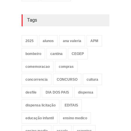
Tags
2025
alunos
ana valeria
APM
bombeiro
cantina
CEGEP
comemoracao
compras
concorrencia
CONCURSO
cultura
desfile
DIA DOS PAIS
dispensa
dispensa licitação
EDITAIS
educação infantil
ensino medico