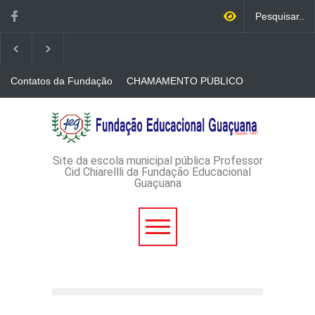
Contatos da Fundação
CHAMAMENTO PÚBLICO
N. 001/2026-EDITAL DE
CREDENCIAMENTO DE
RÁDIOS E JORNAIS
AVISO DE DISPENSA DE
IMPRESSOS
LICITAÇÃO - DISPENSA DE
LICITAÇÃO Nº 53/2026-
PROCESSO
ADMINISTRATIVO Nº
Site da escola municipal pública Professor
165/2026
Cid Chiarellli da Fundação Educacional
Guaçuana