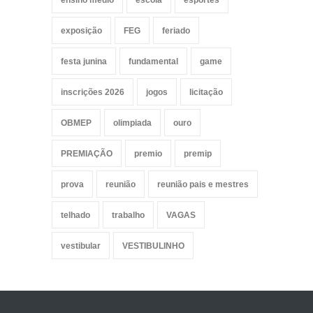
ensino medio
escola
esportes
exposição
FEG
feriado
festa junina
fundamental
game
inscrições 2026
jogos
licitação
OBMEP
olimpiada
ouro
PREMIAÇÃO
premio
premip
prova
reunião
reunião pais e mestres
telhado
trabalho
VAGAS
vestibular
VESTIBULINHO