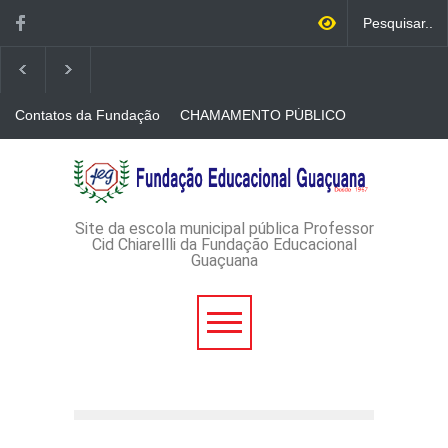
Contatos da Fundação
CHAMAMENTO PÚBLICO
N. 001/2026-EDITAL DE
CREDENCIAMENTO DE
RÁDIOS E JORNAIS
AVISO DE DISPENSA DE
IMPRESSOS
LICITAÇÃO - DISPENSA DE
LICITAÇÃO Nº 53/2026-
PROCESSO
ADMINISTRATIVO Nº
Site da escola municipal pública Professor
165/2026
Cid Chiarellli da Fundação Educacional
Guaçuana