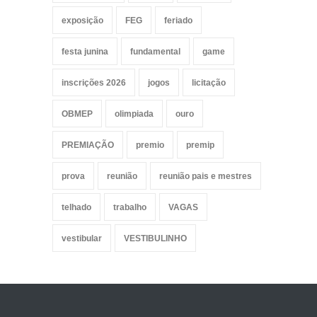
exposição
FEG
feriado
festa junina
fundamental
game
inscrições 2026
jogos
licitação
OBMEP
olimpiada
ouro
PREMIAÇÃO
premio
premip
prova
reunião
reunião pais e mestres
telhado
trabalho
VAGAS
vestibular
VESTIBULINHO