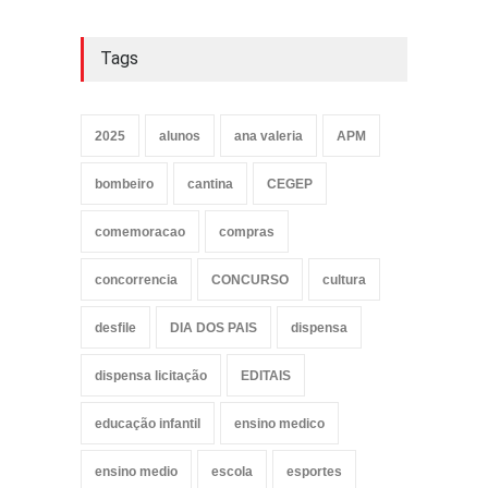
Tags
2025
alunos
ana valeria
APM
bombeiro
cantina
CEGEP
comemoracao
compras
concorrencia
CONCURSO
cultura
desfile
DIA DOS PAIS
dispensa
dispensa licitação
EDITAIS
educação infantil
ensino medico
ensino medio
escola
esportes