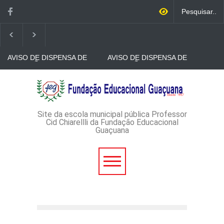
AVISO DE DISPENSA DE
AVISO DE DISPENSA DE
LICITAÇÃO - DISPENSA DE
LICITAÇÃO - DISPENSA DE
LICITAÇÃO Nº 53/2026-
LICITAÇÃO Nº 52/2026-
PROCESSO
PROCESSO
AVISO DE DISPENSA DE
ADMINISTRATIVO Nº
ADMINISTRATIVO Nº
LICITAÇÃO - DISPENSA DE
165/2026
149/2026
LICITAÇÃO Nº 51/2026 -
PROCESSO
ADMINISTRATIVO Nº
Site da escola municipal pública Professor
152/2026
Cid Chiarellli da Fundação Educacional
Guaçuana