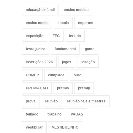
educação infantil
ensino medico
ensino medio
escola
esportes
exposição
FEG
feriado
festa junina
fundamental
game
inscrições 2026
jogos
licitação
OBMEP
olimpiada
ouro
PREMIAÇÃO
premio
premip
prova
reunião
reunião pais e mestres
telhado
trabalho
VAGAS
vestibular
VESTIBULINHO