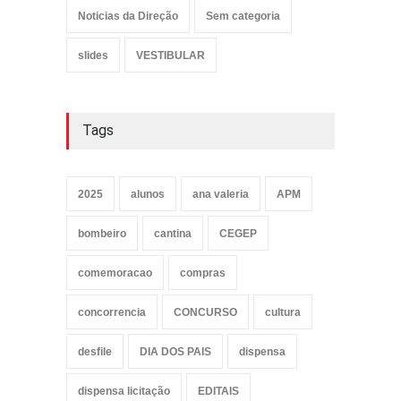
Noticias da Direção
Sem categoria
slides
VESTIBULAR
Tags
2025
alunos
ana valeria
APM
bombeiro
cantina
CEGEP
comemoracao
compras
concorrencia
CONCURSO
cultura
desfile
DIA DOS PAIS
dispensa
dispensa licitação
EDITAIS