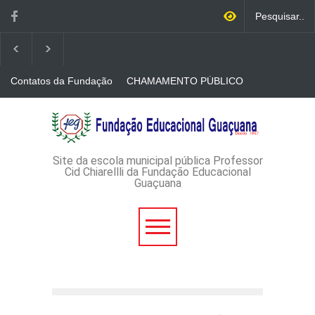
Contatos da Fundação
CHAMAMENTO PÚBLICO
N. 001/2026-EDITAL DE
CREDENCIAMENTO DE
RÁDIOS E JORNAIS
AVISO DE DISPENSA DE
IMPRESSOS
LICITAÇÃO - DISPENSA DE
LICITAÇÃO Nº 53/2026-
PROCESSO
ADMINISTRATIVO Nº
Site da escola municipal pública Professor
165/2026
Cid Chiarellli da Fundação Educacional
Guaçuana