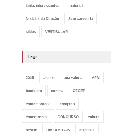
Links interessantes
material
Noticias da Direção
Sem categoria
slides
VESTIBULAR
Tags
2025
alunos
ana valeria
APM
bombeiro
cantina
CEGEP
comemoracao
compras
concorrencia
CONCURSO
cultura
desfile
DIA DOS PAIS
dispensa