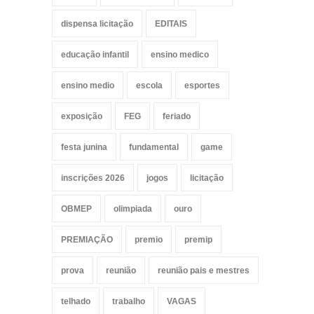
dispensa licitação
EDITAIS
educação infantil
ensino medico
ensino medio
escola
esportes
exposição
FEG
feriado
festa junina
fundamental
game
inscrições 2026
jogos
licitação
OBMEP
olimpiada
ouro
PREMIAÇÃO
premio
premip
prova
reunião
reunião pais e mestres
telhado
trabalho
VAGAS