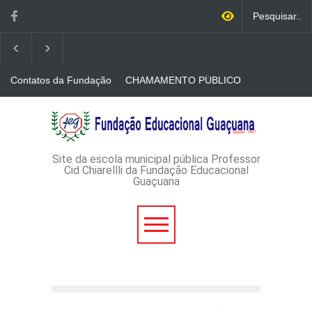
Contatos da Fundação
CHAMAMENTO PÚBLICO
N. 001/2026-EDITAL DE
CREDENCIAMENTO DE
RÁDIOS E JORNAIS
AVISO DE DISPENSA DE
IMPRESSOS
LICITAÇÃO - DISPENSA DE
LICITAÇÃO Nº 53/2026-
PROCESSO
ADMINISTRATIVO Nº
Site da escola municipal pública Professor
165/2026
Cid Chiarellli da Fundação Educacional
Guaçuana