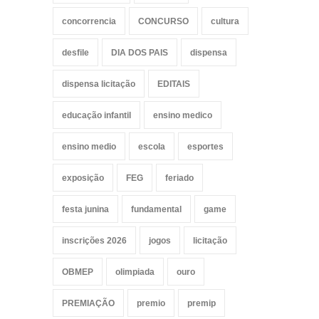
concorrencia
CONCURSO
cultura
desfile
DIA DOS PAIS
dispensa
dispensa licitação
EDITAIS
educação infantil
ensino medico
ensino medio
escola
esportes
exposição
FEG
feriado
festa junina
fundamental
game
inscrições 2026
jogos
licitação
OBMEP
olimpiada
ouro
PREMIAÇÃO
premio
premip