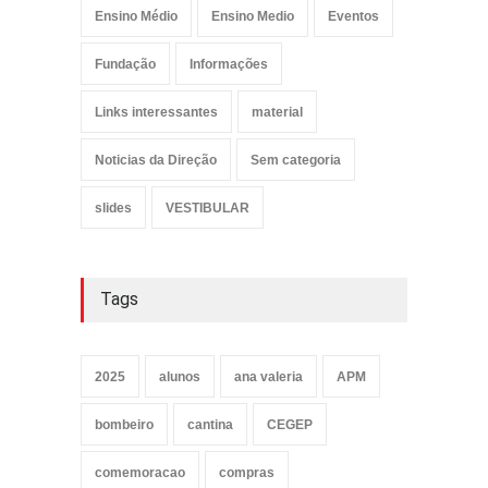
Ensino Médio
Ensino Medio
Eventos
Fundação
Informações
Links interessantes
material
Noticias da Direção
Sem categoria
slides
VESTIBULAR
Tags
2025
alunos
ana valeria
APM
bombeiro
cantina
CEGEP
comemoracao
compras