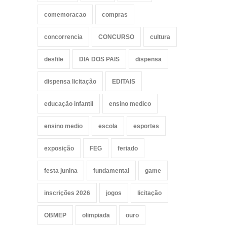
comemoracao
compras
concorrencia
CONCURSO
cultura
desfile
DIA DOS PAIS
dispensa
dispensa licitação
EDITAIS
educação infantil
ensino medico
ensino medio
escola
esportes
exposição
FEG
feriado
festa junina
fundamental
game
inscrições 2026
jogos
licitação
OBMEP
olimpiada
ouro