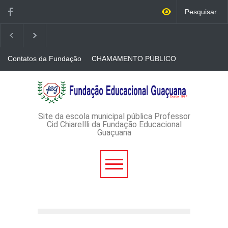
Contatos da Fundação
CHAMAMENTO PÚBLICO
N. 001/2026-EDITAL DE
CREDENCIAMENTO DE
RÁDIOS E JORNAIS
AVISO DE DISPENSA DE
IMPRESSOS
LICITAÇÃO - DISPENSA DE
LICITAÇÃO Nº 53/2026-
PROCESSO
ADMINISTRATIVO Nº
Site da escola municipal pública Professor
165/2026
Cid Chiarellli da Fundação Educacional
Guaçuana