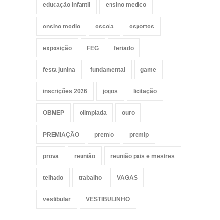
educação infantil
ensino medico
ensino medio
escola
esportes
exposição
FEG
feriado
festa junina
fundamental
game
inscrições 2026
jogos
licitação
OBMEP
olimpiada
ouro
PREMIAÇÃO
premio
premip
prova
reunião
reunião pais e mestres
telhado
trabalho
VAGAS
vestibular
VESTIBULINHO