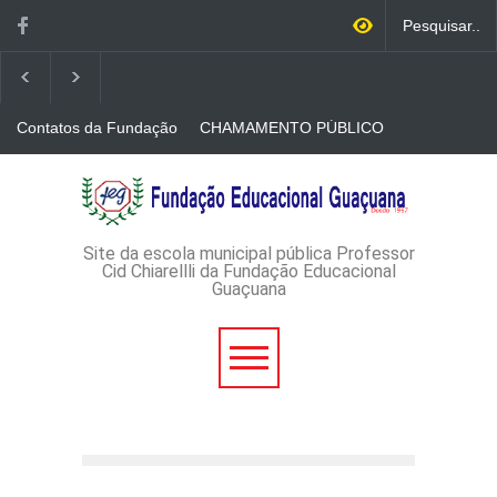
Contatos da Fundação
CHAMAMENTO PÚBLICO
N. 001/2026-EDITAL DE
CREDENCIAMENTO DE
RÁDIOS E JORNAIS
AVISO DE DISPENSA DE
IMPRESSOS
LICITAÇÃO - DISPENSA DE
LICITAÇÃO Nº 53/2026-
PROCESSO
ADMINISTRATIVO Nº
Site da escola municipal pública Professor
165/2026
Cid Chiarellli da Fundação Educacional
Guaçuana