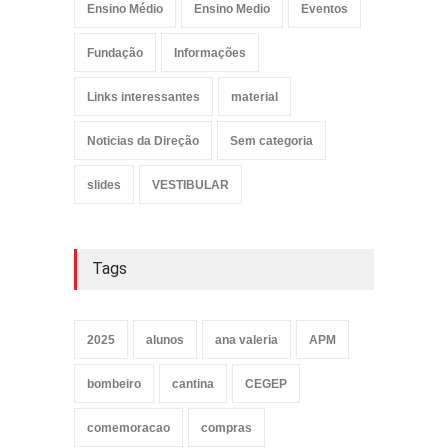
Ensino Médio
Ensino Medio
Eventos
Fundação
Informações
Links interessantes
material
Noticias da Direção
Sem categoria
slides
VESTIBULAR
Tags
2025
alunos
ana valeria
APM
bombeiro
cantina
CEGEP
comemoracao
compras