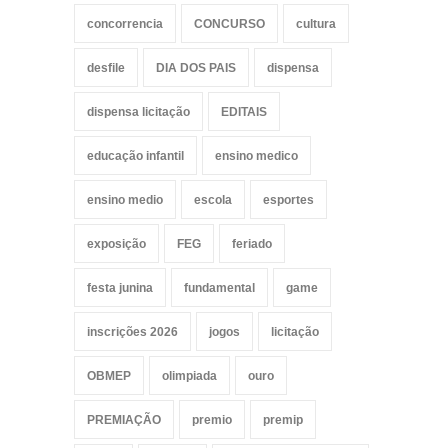
concorrencia
CONCURSO
cultura
desfile
DIA DOS PAIS
dispensa
dispensa licitação
EDITAIS
educação infantil
ensino medico
ensino medio
escola
esportes
exposição
FEG
feriado
festa junina
fundamental
game
inscrições 2026
jogos
licitação
OBMEP
olimpiada
ouro
PREMIAÇÃO
premio
premip