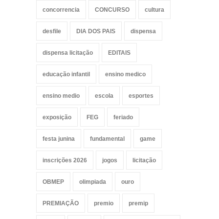
concorrencia
CONCURSO
cultura
desfile
DIA DOS PAIS
dispensa
dispensa licitação
EDITAIS
educação infantil
ensino medico
ensino medio
escola
esportes
exposição
FEG
feriado
festa junina
fundamental
game
inscrições 2026
jogos
licitação
OBMEP
olimpiada
ouro
PREMIAÇÃO
premio
premip