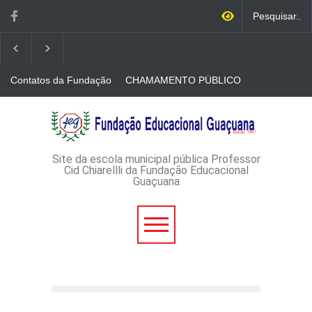
Contatos da Fundação
CHAMAMENTO PÚBLICO
N. 001/2026-EDITAL DE
CREDENCIAMENTO DE
RÁDIOS E JORNAIS
AVISO DE DISPENSA DE
IMPRESSOS
LICITAÇÃO - DISPENSA DE
LICITAÇÃO Nº 53/2026-
PROCESSO
ADMINISTRATIVO Nº
Site da escola municipal pública Professor
165/2026
Cid Chiarellli da Fundação Educacional
Guaçuana