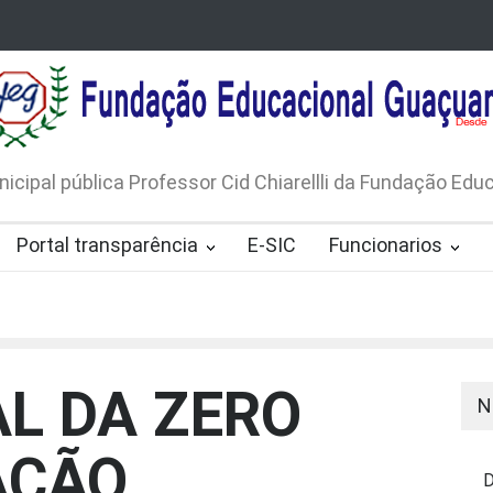
LICO N. 001/2026-EDITAL DE
AVISO DE DISPENSA D
 DE RÁDIOS E JORNAIS IMPRESSOS
LICITAÇÃO Nº 53/20
165/2026
nicipal pública Professor Cid Chiarellli da Fundação Ed
Portal transparência
E-SIC
Funcionarios
AL DA ZERO
N
AÇÃO
D