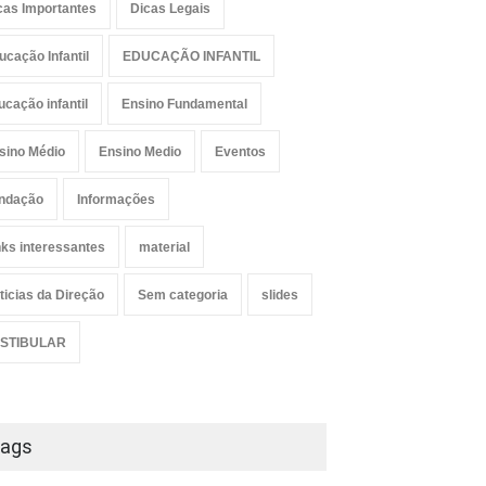
cas Importantes
Dicas Legais
ucação Infantil
EDUCAÇÃO INFANTIL
ucação infantil
Ensino Fundamental
sino Médio
Ensino Medio
Eventos
ndação
Informações
nks interessantes
material
ticias da Direção
Sem categoria
slides
STIBULAR
ags