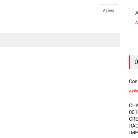
Ações
A
A
Ú
Con
Açõ
CHA
001
CR
RÁD
IM