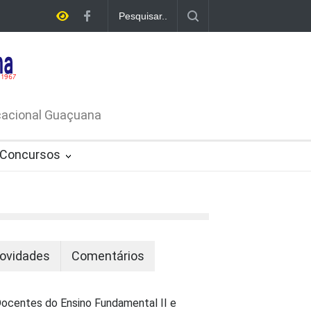
E LICITAÇÃO - DISPENSA DE
26-PROCESSO ADMINISTRATIVO Nº
ucacional Guaçuana
Concursos
ovidades
Comentários
ocentes do Ensino Fundamental II e