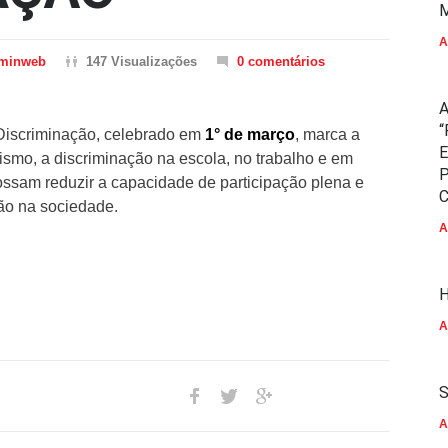
M
A
minweb
147 Visualizações
0 comentários
A
“
Discriminação, celebrado em
1° de março
, marca a
E
cismo, a discriminação na escola, no trabalho e em
P
ossam reduzir a capacidade de participação plena e
C
ção na sociedade.
A
H
A
S
A