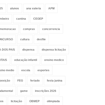
25
alunos
ana valeria
APM
mbeiro
cantina
CEGEP
memoracao
compras
concorrencia
ONCURSO
cultura
desfile
A DOS PAIS
dispensa
dispensa licitação
ITAIS
educação infantil
ensino medico
sino medio
escola
esportes
posição
FEG
feriado
festa junina
ndamental
game
inscrições 2026
gos
licitação
OBMEP
olimpiada