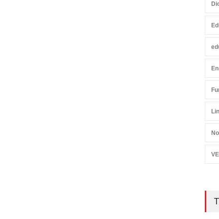
Di
Ed
ed
En
Fu
Li
No
VE
T