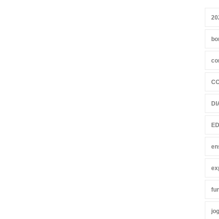
20
bo
co
C
DI
ED
en
ex
fu
jo