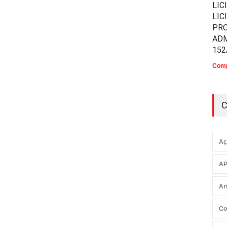
LIC
LIC
PR
ADM
152
Comp
C
Aç
AP
Ar
Co