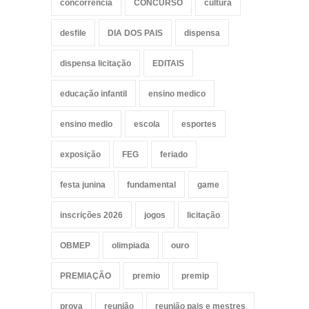
concorrencia
CONCURSO
cultura
desfile
DIA DOS PAIS
dispensa
dispensa licitação
EDITAIS
educação infantil
ensino medico
ensino medio
escola
esportes
exposição
FEG
feriado
festa junina
fundamental
game
inscrições 2026
jogos
licitação
OBMEP
olimpiada
ouro
PREMIAÇÃO
premio
premip
prova
reunião
reunião pais e mestres