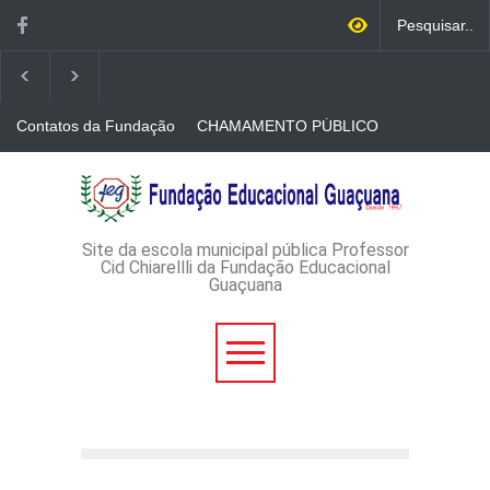
Contatos da Fundação
CHAMAMENTO PÚBLICO
N. 001/2026-EDITAL DE
CREDENCIAMENTO DE
RÁDIOS E JORNAIS
AVISO DE DISPENSA DE
IMPRESSOS
LICITAÇÃO - DISPENSA DE
LICITAÇÃO Nº 53/2026-
PROCESSO
ADMINISTRATIVO Nº
Site da escola municipal pública Professor
165/2026
Cid Chiarellli da Fundação Educacional
Guaçuana