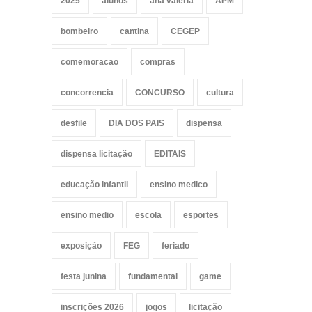
2025
alunos
ana valeria
APM
bombeiro
cantina
CEGEP
comemoracao
compras
concorrencia
CONCURSO
cultura
desfile
DIA DOS PAIS
dispensa
dispensa licitação
EDITAIS
educação infantil
ensino medico
ensino medio
escola
esportes
exposição
FEG
feriado
festa junina
fundamental
game
inscrições 2026
jogos
licitação