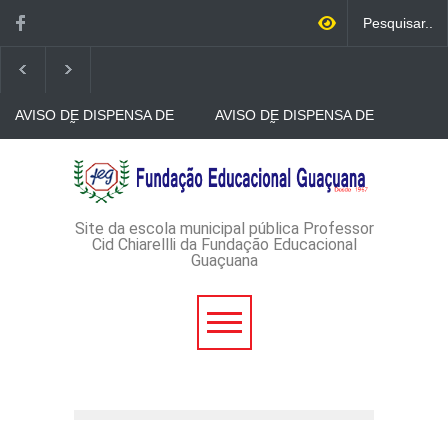
AVISO DE DISPENSA DE
AVISO DE DISPENSA DE
LICITAÇÃO - DISPENSA DE
LICITAÇÃO - DISPENSA DE
LICITAÇÃO Nº 53/2026-
LICITAÇÃO Nº 52/2026-
PROCESSO
PROCESSO
AVISO DE DISPENSA DE
ADMINISTRATIVO Nº
ADMINISTRATIVO Nº
LICITAÇÃO - DISPENSA DE
165/2026
149/2026
LICITAÇÃO Nº 51/2026 -
PROCESSO
ADMINISTRATIVO Nº
Site da escola municipal pública Professor
152/2026
Cid Chiarellli da Fundação Educacional
Guaçuana