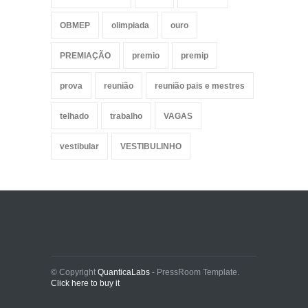
OBMEP
olimpiada
ouro
PREMIAÇÃO
premio
premip
prova
reunião
reunião pais e mestres
telhado
trabalho
VAGAS
vestibular
VESTIBULINHO
© Copyright
QuanticaLabs
- PressRoom Template.
Click here to buy it