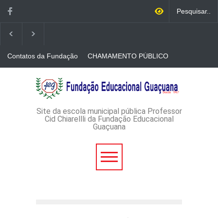
Contatos da Fundação
CHAMAMENTO PÚBLICO
N. 001/2026-EDITAL DE
CREDENCIAMENTO DE
RÁDIOS E JORNAIS
AVISO DE DISPENSA DE
IMPRESSOS
LICITAÇÃO - DISPENSA DE
LICITAÇÃO Nº 53/2026-
PROCESSO
ADMINISTRATIVO Nº
Site da escola municipal pública Professor
165/2026
Cid Chiarellli da Fundação Educacional
Guaçuana