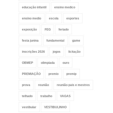
educação infantil
ensino medico
ensino medio
escola
esportes
exposição
FEG
feriado
festa junina
fundamental
game
inscrições 2026
jogos
licitação
OBMEP
olimpiada
ouro
PREMIAÇÃO
premio
premip
prova
reunião
reunião pais e mestres
telhado
trabalho
VAGAS
vestibular
VESTIBULINHO