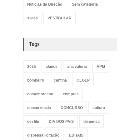
Noticias da Direção
Sem categoria
slides
VESTIBULAR
Tags
2025
alunos
ana valeria
APM
bombeiro
cantina
CEGEP
comemoracao
compras
concorrencia
CONCURSO
cultura
desfile
DIA DOS PAIS
dispensa
dispensa licitação
EDITAIS