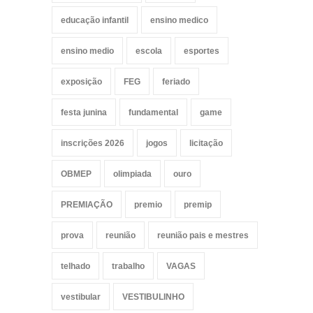
educação infantil
ensino medico
ensino medio
escola
esportes
exposição
FEG
feriado
festa junina
fundamental
game
inscrições 2026
jogos
licitação
OBMEP
olimpiada
ouro
PREMIAÇÃO
premio
premip
prova
reunião
reunião pais e mestres
telhado
trabalho
VAGAS
vestibular
VESTIBULINHO