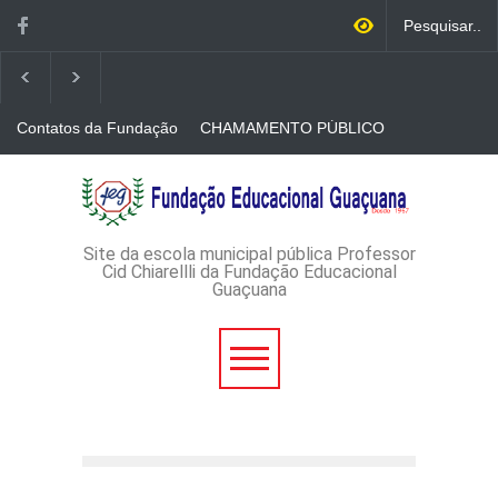
Contatos da Fundação
CHAMAMENTO PÚBLICO
N. 001/2026-EDITAL DE
CREDENCIAMENTO DE
RÁDIOS E JORNAIS
AVISO DE DISPENSA DE
IMPRESSOS
LICITAÇÃO - DISPENSA DE
LICITAÇÃO Nº 53/2026-
PROCESSO
ADMINISTRATIVO Nº
Site da escola municipal pública Professor
165/2026
Cid Chiarellli da Fundação Educacional
Guaçuana