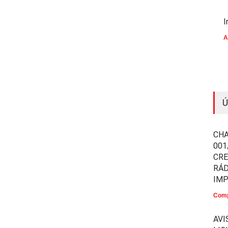
I
A
Ú
CHA
001
CR
RÁD
IM
Comp
AVI