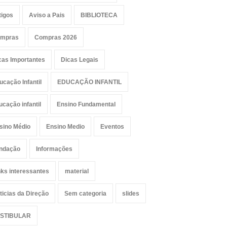
tigos
Aviso a Pais
BIBLIOTECA
mpras
Compras 2026
cas Importantes
Dicas Legais
ucação Infantil
EDUCAÇÃO INFANTIL
ucação infantil
Ensino Fundamental
sino Médio
Ensino Medio
Eventos
ndação
Informações
nks interessantes
material
ticias da Direção
Sem categoria
slides
STIBULAR