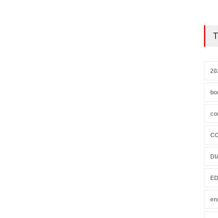
T
20
bo
co
C
DI
ED
en