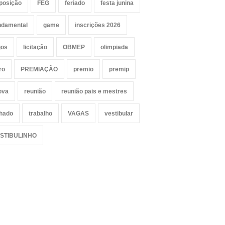
posição
FEG
feriado
festa junina
ndamental
game
inscrições 2026
gos
licitação
OBMEP
olimpiada
ro
PREMIAÇÃO
premio
premip
ova
reunião
reunião pais e mestres
lhado
trabalho
VAGAS
vestibular
STIBULINHO