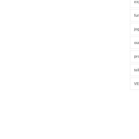
ex
fu
jo
ou
pr
te
VE