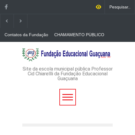
Contatos da Fundação
CHAMAMENTO PÚBLICO
N. 001/2026-EDITAL DE
CREDENCIAMENTO DE
RÁDIOS E JORNAIS
AVISO DE DISPENSA DE
IMPRESSOS
LICITAÇÃO - DISPENSA DE
LICITAÇÃO Nº 53/2026-
PROCESSO
ADMINISTRATIVO Nº
Site da escola municipal pública Professor
165/2026
Cid Chiarellli da Fundação Educacional
Guaçuana