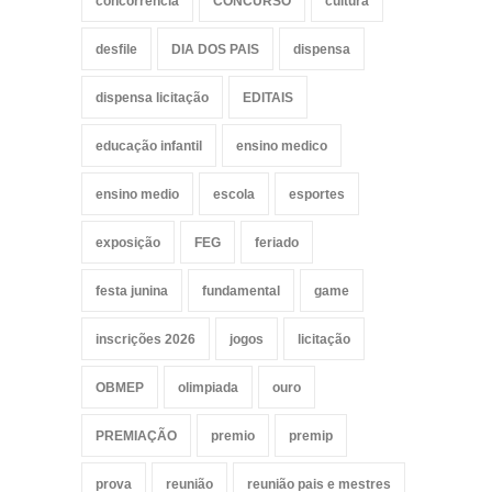
concorrencia
CONCURSO
cultura
desfile
DIA DOS PAIS
dispensa
dispensa licitação
EDITAIS
educação infantil
ensino medico
ensino medio
escola
esportes
exposição
FEG
feriado
festa junina
fundamental
game
inscrições 2026
jogos
licitação
OBMEP
olimpiada
ouro
PREMIAÇÃO
premio
premip
prova
reunião
reunião pais e mestres