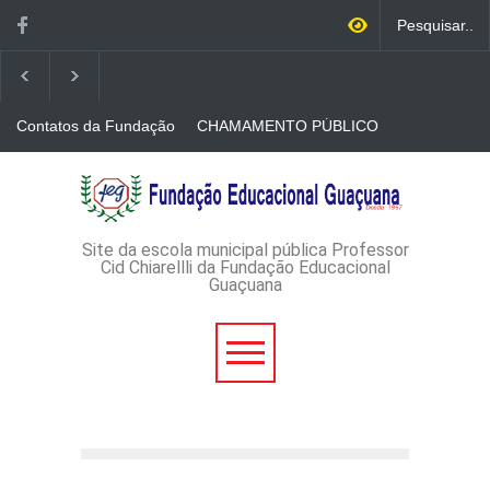
Contatos da Fundação
CHAMAMENTO PÚBLICO
N. 001/2026-EDITAL DE
CREDENCIAMENTO DE
RÁDIOS E JORNAIS
AVISO DE DISPENSA DE
IMPRESSOS
LICITAÇÃO - DISPENSA DE
LICITAÇÃO Nº 53/2026-
PROCESSO
ADMINISTRATIVO Nº
Site da escola municipal pública Professor
165/2026
Cid Chiarellli da Fundação Educacional
Guaçuana