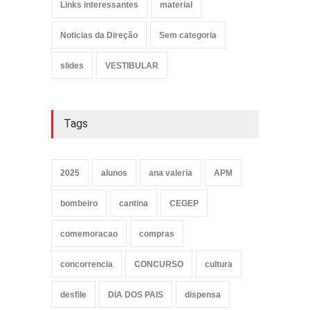
Links interessantes
material
Noticias da Direção
Sem categoria
slides
VESTIBULAR
Tags
2025
alunos
ana valeria
APM
bombeiro
cantina
CEGEP
comemoracao
compras
concorrencia
CONCURSO
cultura
desfile
DIA DOS PAIS
dispensa