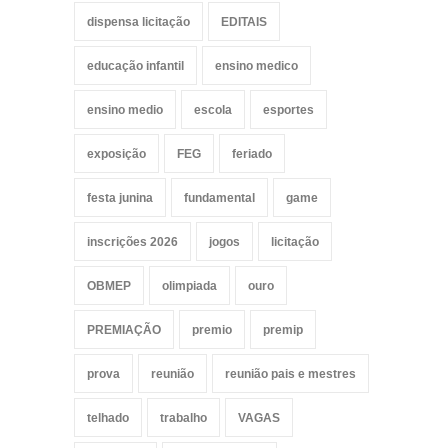
dispensa licitação
EDITAIS
educação infantil
ensino medico
ensino medio
escola
esportes
exposição
FEG
feriado
festa junina
fundamental
game
inscrições 2026
jogos
licitação
OBMEP
olimpiada
ouro
PREMIAÇÃO
premio
premip
prova
reunião
reunião pais e mestres
telhado
trabalho
VAGAS