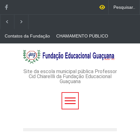
Contatos da Fundação
CHAMAMENTO PÚBLICO
N. 001/2026-EDITAL DE
CREDENCIAMENTO DE
RÁDIOS E JORNAIS
AVISO DE DISPENSA DE
IMPRESSOS
LICITAÇÃO - DISPENSA DE
LICITAÇÃO Nº 53/2026-
PROCESSO
ADMINISTRATIVO Nº
Site da escola municipal pública Professor
165/2026
Cid Chiarellli da Fundação Educacional
Guaçuana