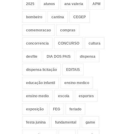
2025
alunos
ana valeria
APM
bombeiro
cantina
CEGEP
comemoracao
compras
concorrencia
CONCURSO
cultura
desfile
DIA DOS PAIS
dispensa
dispensa licitação
EDITAIS
educação infantil
ensino medico
ensino medio
escola
esportes
exposição
FEG
feriado
festa junina
fundamental
game