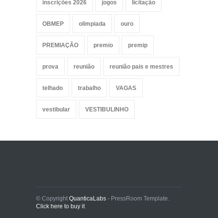
inscrições 2026
jogos
licitação
OBMEP
olimpiada
ouro
PREMIAÇÃO
premio
premip
prova
reunião
reunião pais e mestres
telhado
trabalho
VAGAS
vestibular
VESTIBULINHO
© Copyright
QuanticaLabs
- PressRoom Template.
Click here to buy it