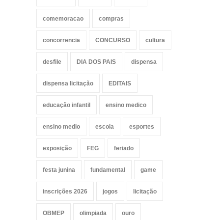
comemoracao
compras
concorrencia
CONCURSO
cultura
desfile
DIA DOS PAIS
dispensa
dispensa licitação
EDITAIS
educação infantil
ensino medico
ensino medio
escola
esportes
exposição
FEG
feriado
festa junina
fundamental
game
inscrições 2026
jogos
licitação
OBMEP
olimpiada
ouro