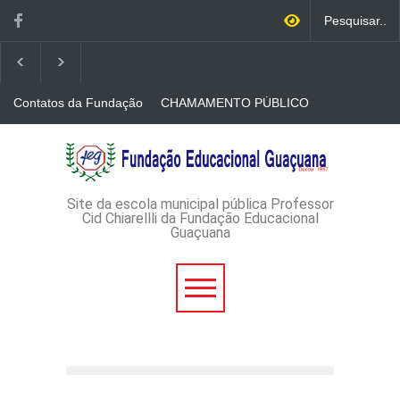
Contatos da Fundação
CHAMAMENTO PÚBLICO
N. 001/2026-EDITAL DE
CREDENCIAMENTO DE
RÁDIOS E JORNAIS
AVISO DE DISPENSA DE
IMPRESSOS
LICITAÇÃO - DISPENSA DE
LICITAÇÃO Nº 53/2026-
PROCESSO
ADMINISTRATIVO Nº
Site da escola municipal pública Professor
165/2026
Cid Chiarellli da Fundação Educacional
Guaçuana