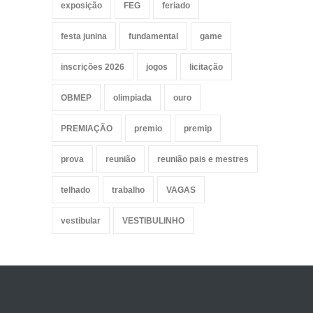
exposição
FEG
feriado
festa junina
fundamental
game
inscrições 2026
jogos
licitação
OBMEP
olimpiada
ouro
PREMIAÇÃO
premio
premip
prova
reunião
reunião pais e mestres
telhado
trabalho
VAGAS
vestibular
VESTIBULINHO