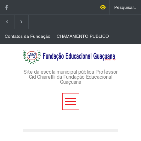
Contatos da Fundação
CHAMAMENTO PÚBLICO
N. 001/2026-EDITAL DE
CREDENCIAMENTO DE
RÁDIOS E JORNAIS
AVISO DE DISPENSA DE
IMPRESSOS
LICITAÇÃO - DISPENSA DE
LICITAÇÃO Nº 53/2026-
PROCESSO
ADMINISTRATIVO Nº
Site da escola municipal pública Professor
165/2026
Cid Chiarellli da Fundação Educacional
Guaçuana