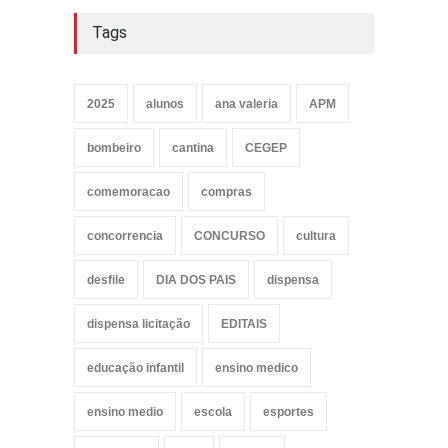
Tags
2025
alunos
ana valeria
APM
bombeiro
cantina
CEGEP
comemoracao
compras
concorrencia
CONCURSO
cultura
desfile
DIA DOS PAIS
dispensa
dispensa licitação
EDITAIS
educação infantil
ensino medico
ensino medio
escola
esportes