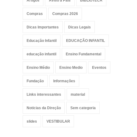
Artigos
Aviso a Pais
BIBLIOTECA
Compras
Compras 2026
Dicas Importantes
Dicas Legais
Educação Infantil
EDUCAÇÃO INFANTIL
educação infantil
Ensino Fundamental
Ensino Médio
Ensino Medio
Eventos
Fundação
Informações
Links interessantes
material
Noticias da Direção
Sem categoria
slides
VESTIBULAR