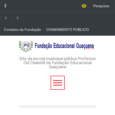
Contatos da Fundação
CHAMAMENTO PÚBLICO
N. 001/2026-EDITAL DE
CREDENCIAMENTO DE
RÁDIOS E JORNAIS
AVISO DE DISPENSA DE
IMPRESSOS
LICITAÇÃO - DISPENSA DE
LICITAÇÃO Nº 53/2026-
PROCESSO
ADMINISTRATIVO Nº
Site da escola municipal pública Professor
165/2026
Cid Chiarellli da Fundação Educacional
Guaçuana