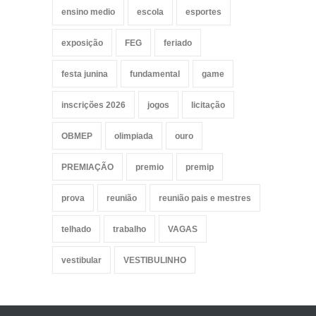
ensino medio
escola
esportes
exposição
FEG
feriado
festa junina
fundamental
game
inscrições 2026
jogos
licitação
OBMEP
olimpiada
ouro
PREMIAÇÃO
premio
premip
prova
reunião
reunião pais e mestres
telhado
trabalho
VAGAS
vestibular
VESTIBULINHO