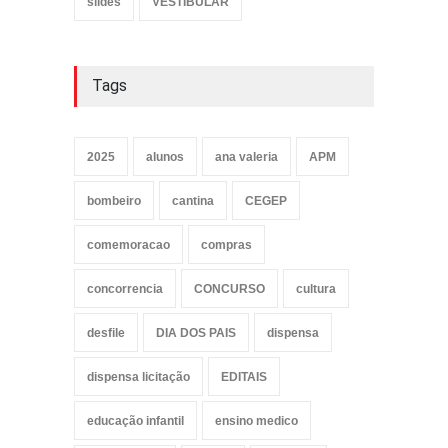
slides
VESTIBULAR
Tags
2025
alunos
ana valeria
APM
bombeiro
cantina
CEGEP
comemoracao
compras
concorrencia
CONCURSO
cultura
desfile
DIA DOS PAIS
dispensa
dispensa licitação
EDITAIS
educação infantil
ensino medico