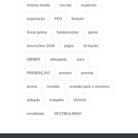
ensino medio
escola
esportes
exposição
FEG
feriado
festa junina
fundamental
game
inscrições 2026
jogos
licitação
OBMEP
olimpiada
ouro
PREMIAÇÃO
premio
premip
prova
reunião
reunião pais e mestres
telhado
trabalho
VAGAS
vestibular
VESTIBULINHO