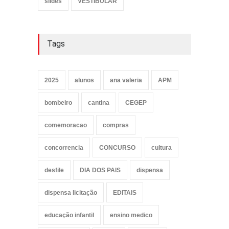
slides
VESTIBULAR
Tags
2025
alunos
ana valeria
APM
bombeiro
cantina
CEGEP
comemoracao
compras
concorrencia
CONCURSO
cultura
desfile
DIA DOS PAIS
dispensa
dispensa licitação
EDITAIS
educação infantil
ensino medico