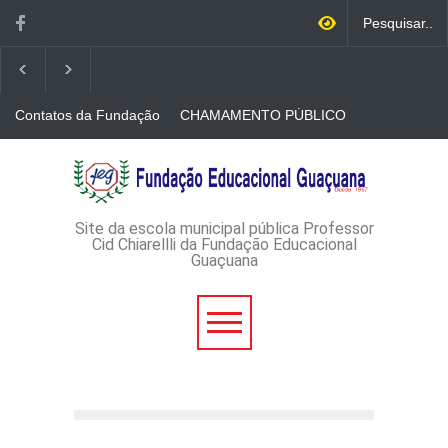
Contatos da Fundação
CHAMAMENTO PÚBLICO
N. 001/2026-EDITAL DE
CREDENCIAMENTO DE
RÁDIOS E JORNAIS
AVISO DE DISPENSA DE
IMPRESSOS
LICITAÇÃO - DISPENSA DE
LICITAÇÃO Nº 53/2026-
PROCESSO
ADMINISTRATIVO Nº
Site da escola municipal pública Professor
165/2026
Cid Chiarellli da Fundação Educacional
Guaçuana