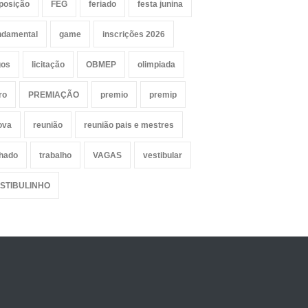
posição
FEG
feriado
festa junina
ndamental
game
inscrições 2026
gos
licitação
OBMEP
olimpiada
ro
PREMIAÇÃO
premio
premip
ova
reunião
reunião pais e mestres
lhado
trabalho
VAGAS
vestibular
STIBULINHO