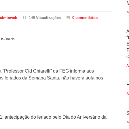
M
A
adminweb
149 Visualizações
0 comentários
A
“
nsáveis
E
P
C
A
rofessor Cid Chiarelli” da FEG informa aos
os feriados da Semana Santa, não haverá aula nos
H
A
S
 antecipação do feriado pelo Dia do Aniversário da
A