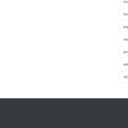
ex
fu
jo
ou
pr
te
VE