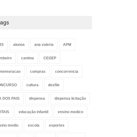
ags
25
alunos
ana valeria
APM
mbeiro
cantina
CEGEP
memoracao
compras
concorrencia
ONCURSO
cultura
desfile
A DOS PAIS
dispensa
dispensa licitação
ITAIS
educação infantil
ensino medico
sino medio
escola
esportes