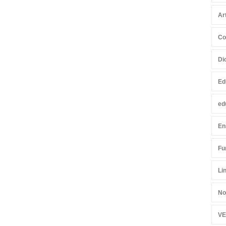
Ar
Co
Di
Ed
ed
En
Fu
Li
No
VE