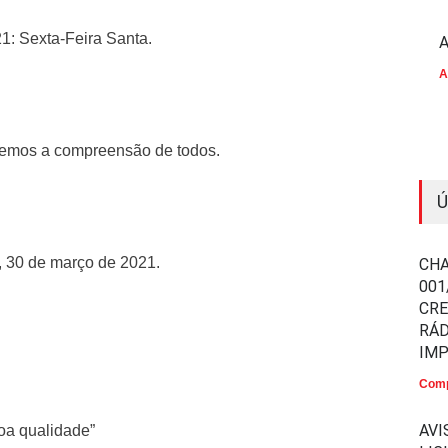
: Sexta-Feira Santa.
A
A
os a compreensão de todos.
Ú
 30 de março de 2021.
CHA
001
CR
RÁD
IM
Comp
AVI
oa qualidade”