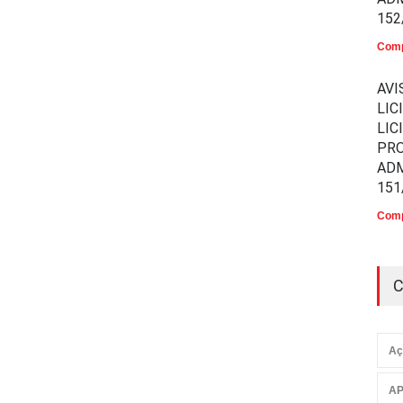
152
Comp
AVI
LIC
LIC
PR
ADM
151
Comp
C
Aç
AP