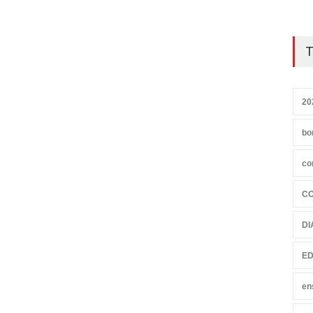
T
20
bo
co
C
DI
ED
en