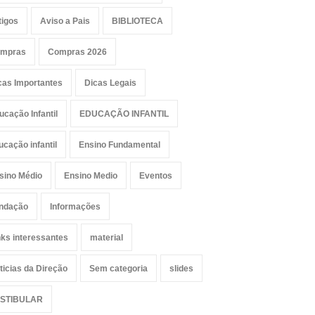
tigos
Aviso a Pais
BIBLIOTECA
mpras
Compras 2026
cas Importantes
Dicas Legais
ucação Infantil
EDUCAÇÃO INFANTIL
ucação infantil
Ensino Fundamental
sino Médio
Ensino Medio
Eventos
ndação
Informações
nks interessantes
material
ticias da Direção
Sem categoria
slides
STIBULAR