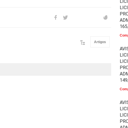
LIC
LIC
PR
ADM
165
Comp
Artigos
AVI
LIC
LIC
PR
ADM
149
Comp
AVI
LIC
LIC
PR
ADM