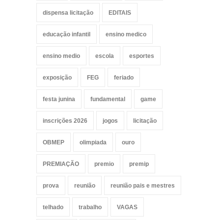
dispensa licitação
EDITAIS
educação infantil
ensino medico
ensino medio
escola
esportes
exposição
FEG
feriado
festa junina
fundamental
game
inscrições 2026
jogos
licitação
OBMEP
olimpiada
ouro
PREMIAÇÃO
premio
premip
prova
reunião
reunião pais e mestres
telhado
trabalho
VAGAS