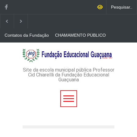
Contatos da Fundação
CHAMAMENTO PÚBLICO
N. 001/2026-EDITAL DE
CREDENCIAMENTO DE
RÁDIOS E JORNAIS
AVISO DE DISPENSA DE
IMPRESSOS
LICITAÇÃO - DISPENSA DE
LICITAÇÃO Nº 53/2026-
PROCESSO
ADMINISTRATIVO Nº
Site da escola municipal pública Professor
165/2026
Cid Chiarellli da Fundação Educacional
Guaçuana