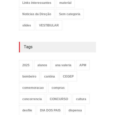
Links interessantes
material
Noticias da Direção
Sem categoria
slides
VESTIBULAR
Tags
2025
alunos
ana valeria
APM
bombeiro
cantina
CEGEP
comemoracao
compras
concorrencia
CONCURSO
cultura
desfile
DIA DOS PAIS
dispensa