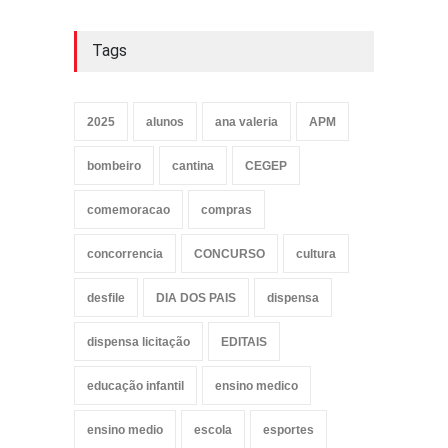
Tags
2025
alunos
ana valeria
APM
bombeiro
cantina
CEGEP
comemoracao
compras
concorrencia
CONCURSO
cultura
desfile
DIA DOS PAIS
dispensa
dispensa licitação
EDITAIS
educação infantil
ensino medico
ensino medio
escola
esportes