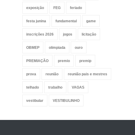
exposição
FEG
feriado
festa junina
fundamental
game
inscrições 2026
jogos
licitação
OBMEP
olimpiada
ouro
PREMIAÇÃO
premio
premip
prova
reunião
reunião pais e mestres
telhado
trabalho
VAGAS
vestibular
VESTIBULINHO