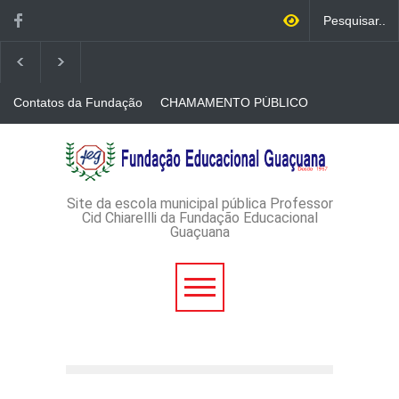
Contatos da Fundação
CHAMAMENTO PÚBLICO
N. 001/2026-EDITAL DE
CREDENCIAMENTO DE
RÁDIOS E JORNAIS
AVISO DE DISPENSA DE
IMPRESSOS
LICITAÇÃO - DISPENSA DE
LICITAÇÃO Nº 53/2026-
PROCESSO
ADMINISTRATIVO Nº
Site da escola municipal pública Professor
165/2026
Cid Chiarellli da Fundação Educacional
Guaçuana