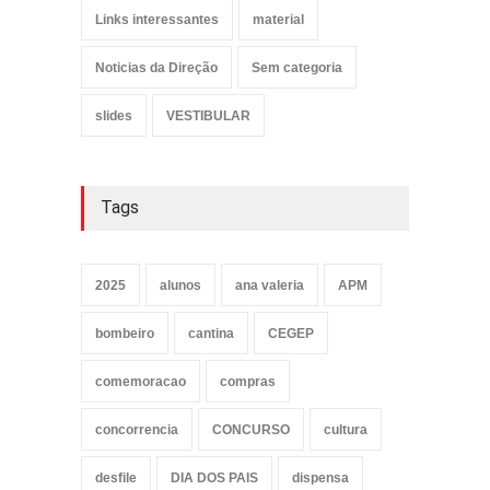
Links interessantes
material
Noticias da Direção
Sem categoria
slides
VESTIBULAR
Tags
2025
alunos
ana valeria
APM
bombeiro
cantina
CEGEP
comemoracao
compras
concorrencia
CONCURSO
cultura
desfile
DIA DOS PAIS
dispensa