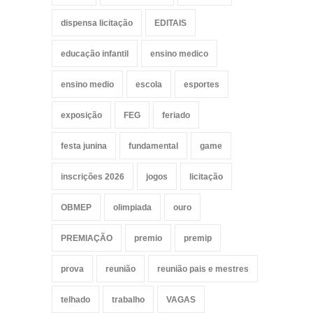
dispensa licitação
EDITAIS
educação infantil
ensino medico
ensino medio
escola
esportes
exposição
FEG
feriado
festa junina
fundamental
game
inscrições 2026
jogos
licitação
OBMEP
olimpiada
ouro
PREMIAÇÃO
premio
premip
prova
reunião
reunião pais e mestres
telhado
trabalho
VAGAS