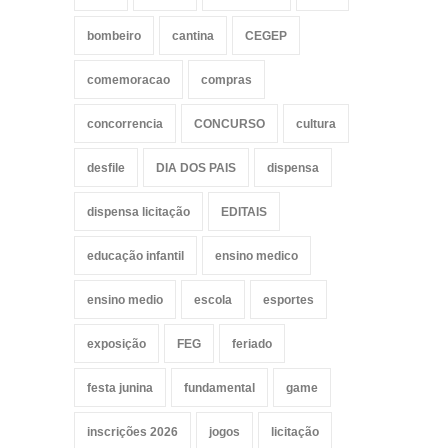
bombeiro
cantina
CEGEP
comemoracao
compras
concorrencia
CONCURSO
cultura
desfile
DIA DOS PAIS
dispensa
dispensa licitação
EDITAIS
educação infantil
ensino medico
ensino medio
escola
esportes
exposição
FEG
feriado
festa junina
fundamental
game
inscrições 2026
jogos
licitação