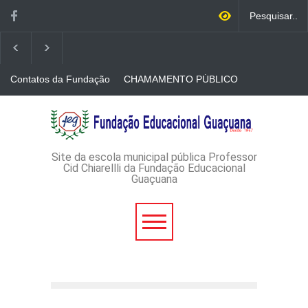
Contatos da Fundação
CHAMAMENTO PÚBLICO
N. 001/2026-EDITAL DE
CREDENCIAMENTO DE
RÁDIOS E JORNAIS
AVISO DE DISPENSA DE
IMPRESSOS
LICITAÇÃO - DISPENSA DE
LICITAÇÃO Nº 53/2026-
PROCESSO
ADMINISTRATIVO Nº
Site da escola municipal pública Professor
165/2026
Cid Chiarellli da Fundação Educacional
Guaçuana