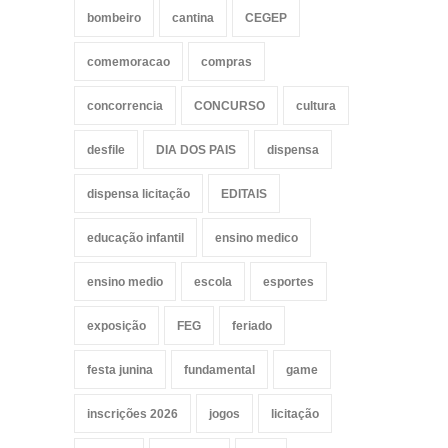
bombeiro
cantina
CEGEP
comemoracao
compras
concorrencia
CONCURSO
cultura
desfile
DIA DOS PAIS
dispensa
dispensa licitação
EDITAIS
educação infantil
ensino medico
ensino medio
escola
esportes
exposição
FEG
feriado
festa junina
fundamental
game
inscrições 2026
jogos
licitação