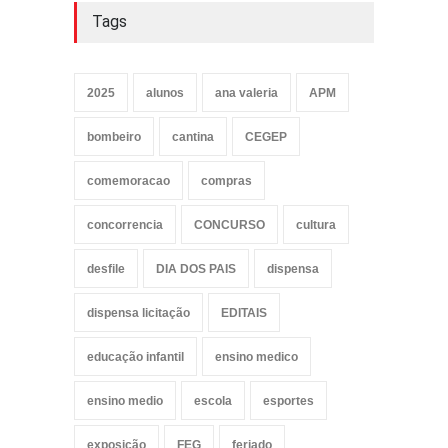
Tags
2025
alunos
ana valeria
APM
bombeiro
cantina
CEGEP
comemoracao
compras
concorrencia
CONCURSO
cultura
desfile
DIA DOS PAIS
dispensa
dispensa licitação
EDITAIS
educação infantil
ensino medico
ensino medio
escola
esportes
exposição
FEG
feriado