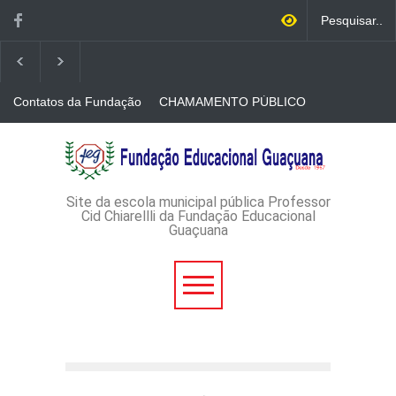
Contatos da Fundação
CHAMAMENTO PÚBLICO
N. 001/2026-EDITAL DE
CREDENCIAMENTO DE
RÁDIOS E JORNAIS
AVISO DE DISPENSA DE
IMPRESSOS
LICITAÇÃO - DISPENSA DE
LICITAÇÃO Nº 53/2026-
PROCESSO
ADMINISTRATIVO Nº
Site da escola municipal pública Professor
165/2026
Cid Chiarellli da Fundação Educacional
Guaçuana