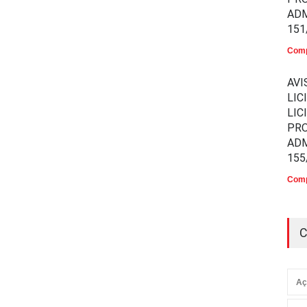
ADM
151
Comp
AVI
LIC
LIC
PR
ADM
155
Comp
C
Aç