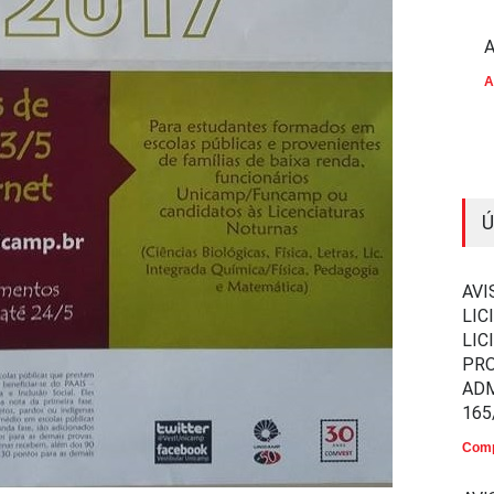
A
A
Ú
AVI
LIC
LIC
PR
ADM
165
Comp