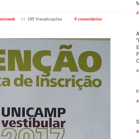
M
A
dminweb
195 Visualizações
0 comentários
A
“
E
P
C
A
H
A
S
A