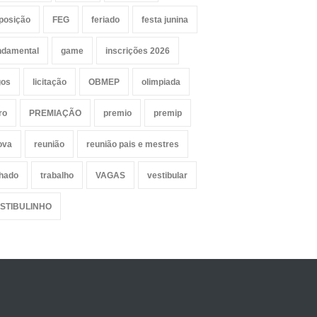
posição
FEG
feriado
festa junina
ndamental
game
inscrições 2026
gos
licitação
OBMEP
olimpiada
ro
PREMIAÇÃO
premio
premip
ova
reunião
reunião pais e mestres
lhado
trabalho
VAGAS
vestibular
STIBULINHO