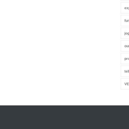
ex
fu
jo
ou
pr
te
VE