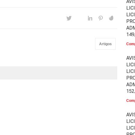
AVI
LIC
LIC
PR
ADM
149
Artigos
Comp
AVI
LIC
LIC
PR
ADM
152
Comp
AVI
LIC
LIC
PR