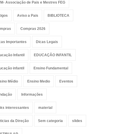
M- Associação de Pais e Mestres FEG
tigos
Aviso a Pais
BIBLIOTECA
mpras
Compras 2026
cas Importantes
Dicas Legais
ucação Infantil
EDUCAÇÃO INFANTIL
ucação infantil
Ensino Fundamental
sino Médio
Ensino Medio
Eventos
ndação
Informações
nks interessantes
material
ticias da Direção
Sem categoria
slides