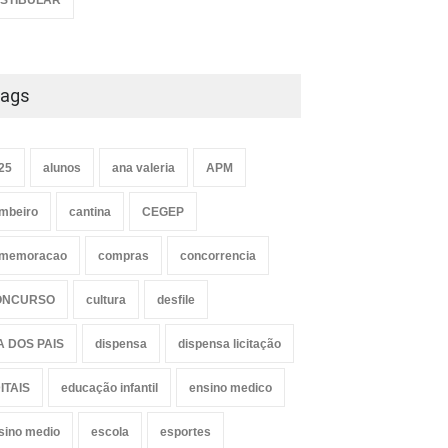
STIBULAR
ags
25
alunos
ana valeria
APM
mbeiro
cantina
CEGEP
memoracao
compras
concorrencia
ONCURSO
cultura
desfile
A DOS PAIS
dispensa
dispensa licitação
ITAIS
educação infantil
ensino medico
sino medio
escola
esportes