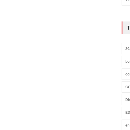
VE
T
20
bo
co
C
DI
ED
en