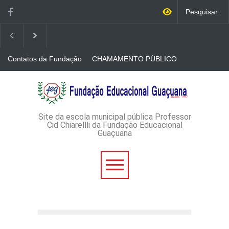
Contatos da Fundação
CHAMAMENTO PÚBLICO
N. 001/2026-EDITAL DE
CREDENCIAMENTO DE
RÁDIOS E JORNAIS
AVISO DE DISPENSA DE
IMPRESSOS
LICITAÇÃO - DISPENSA DE
LICITAÇÃO Nº 53/2026-
PROCESSO
ADMINISTRATIVO Nº
Site da escola municipal pública Professor
165/2026
Cid Chiarellli da Fundação Educacional
Guaçuana