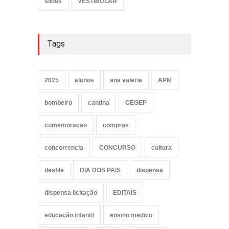
slides
VESTIBULAR
Tags
2025
alunos
ana valeria
APM
bombeiro
cantina
CEGEP
comemoracao
compras
concorrencia
CONCURSO
cultura
desfile
DIA DOS PAIS
dispensa
dispensa licitação
EDITAIS
educação infantil
ensino medico