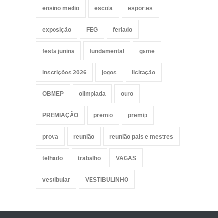
ensino medio
escola
esportes
exposição
FEG
feriado
festa junina
fundamental
game
inscrições 2026
jogos
licitação
OBMEP
olimpiada
ouro
PREMIAÇÃO
premio
premip
prova
reunião
reunião pais e mestres
telhado
trabalho
VAGAS
vestibular
VESTIBULINHO