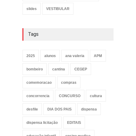
slides
VESTIBULAR
Tags
2025
alunos
ana valeria
APM
bombeiro
cantina
CEGEP
comemoracao
compras
concorrencia
CONCURSO
cultura
desfile
DIA DOS PAIS
dispensa
dispensa licitação
EDITAIS