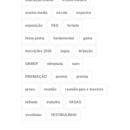
educação infantil
ensino medico
ensino medio
escola
esportes
exposição
FEG
feriado
festa junina
fundamental
game
inscrições 2026
jogos
licitação
OBMEP
olimpiada
ouro
PREMIAÇÃO
premio
premip
prova
reunião
reunião pais e mestres
telhado
trabalho
VAGAS
vestibular
VESTIBULINHO