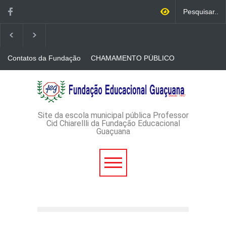
Contatos da Fundação
CHAMAMENTO PÚBLICO
N. 001/2026-EDITAL DE
CREDENCIAMENTO DE
RÁDIOS E JORNAIS
AVISO DE DISPENSA DE
IMPRESSOS
LICITAÇÃO - DISPENSA DE
LICITAÇÃO Nº 53/2026-
PROCESSO
ADMINISTRATIVO Nº
Site da escola municipal pública Professor
165/2026
Cid Chiarellli da Fundação Educacional
Guaçuana