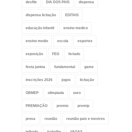
desfile
DIA DOS PAIS
dispensa
dispensa licitação
EDITAIS
educação infantil
ensino medico
ensino medio
escola
esportes
exposição
FEG
feriado
festa junina
fundamental
game
inscrições 2026
jogos
licitação
OBMEP
olimpiada
ouro
PREMIAÇÃO
premio
premip
prova
reunião
reunião pais e mestres
telhado
trabalho
VAGAS