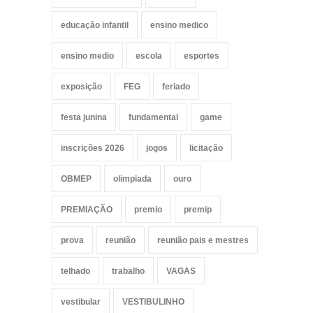
educação infantil
ensino medico
ensino medio
escola
esportes
exposição
FEG
feriado
festa junina
fundamental
game
inscrições 2026
jogos
licitação
OBMEP
olimpiada
ouro
PREMIAÇÃO
premio
premip
prova
reunião
reunião pais e mestres
telhado
trabalho
VAGAS
vestibular
VESTIBULINHO