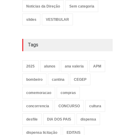
Noticias da Direção
Sem categoria
slides
VESTIBULAR
Tags
2025
alunos
ana valeria
APM
bombeiro
cantina
CEGEP
comemoracao
compras
concorrencia
CONCURSO
cultura
desfile
DIA DOS PAIS
dispensa
dispensa licitação
EDITAIS