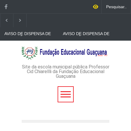
AVISO DE DISPENSA DE
AVISO DE DISPENSA DE
LICITAÇÃO - DISPENSA DE
LICITAÇÃO - DISPENSA DE
LICITAÇÃO Nº 53/2026-
LICITAÇÃO Nº 52/2026-
PROCESSO
PROCESSO
AVISO DE DISPENSA DE
ADMINISTRATIVO Nº
ADMINISTRATIVO Nº
LICITAÇÃO - DISPENSA DE
165/2026
149/2026
LICITAÇÃO Nº 51/2026 -
PROCESSO
ADMINISTRATIVO Nº
Site da escola municipal pública Professor
152/2026
Cid Chiarellli da Fundação Educacional
Guaçuana