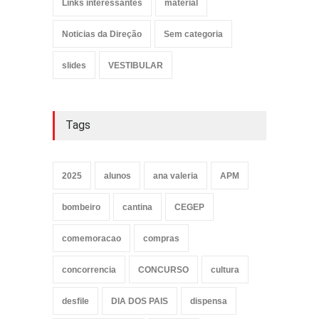
Links interessantes
material
Noticias da Direção
Sem categoria
slides
VESTIBULAR
Tags
2025
alunos
ana valeria
APM
bombeiro
cantina
CEGEP
comemoracao
compras
concorrencia
CONCURSO
cultura
desfile
DIA DOS PAIS
dispensa