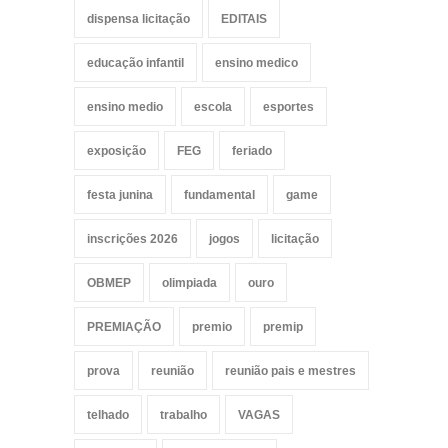
dispensa licitação
EDITAIS
educação infantil
ensino medico
ensino medio
escola
esportes
exposição
FEG
feriado
festa junina
fundamental
game
inscrições 2026
jogos
licitação
OBMEP
olimpiada
ouro
PREMIAÇÃO
premio
premip
prova
reunião
reunião pais e mestres
telhado
trabalho
VAGAS