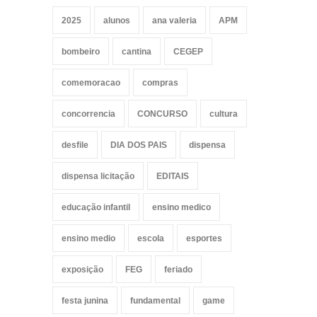
2025
alunos
ana valeria
APM
bombeiro
cantina
CEGEP
comemoracao
compras
concorrencia
CONCURSO
cultura
desfile
DIA DOS PAIS
dispensa
dispensa licitação
EDITAIS
educação infantil
ensino medico
ensino medio
escola
esportes
exposição
FEG
feriado
festa junina
fundamental
game