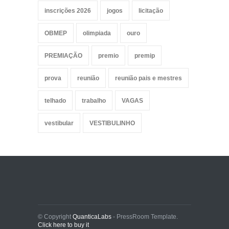
inscrições 2026
jogos
licitação
OBMEP
olimpiada
ouro
PREMIAÇÃO
premio
premip
prova
reunião
reunião pais e mestres
telhado
trabalho
VAGAS
vestibular
VESTIBULINHO
© Copyright
QuanticaLabs
- PressRoom Template.
Click here to buy it