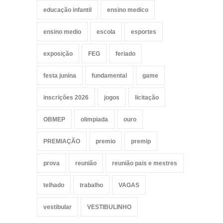
educação infantil
ensino medico
ensino medio
escola
esportes
exposição
FEG
feriado
festa junina
fundamental
game
inscrições 2026
jogos
licitação
OBMEP
olimpiada
ouro
PREMIAÇÃO
premio
premip
prova
reunião
reunião pais e mestres
telhado
trabalho
VAGAS
vestibular
VESTIBULINHO