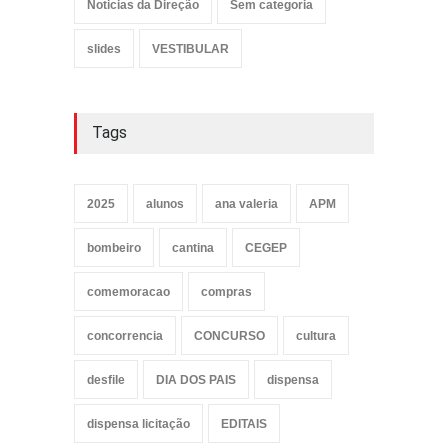
Noticias da Direção
Sem categoria
slides
VESTIBULAR
Tags
2025
alunos
ana valeria
APM
bombeiro
cantina
CEGEP
comemoracao
compras
concorrencia
CONCURSO
cultura
desfile
DIA DOS PAIS
dispensa
dispensa licitação
EDITAIS